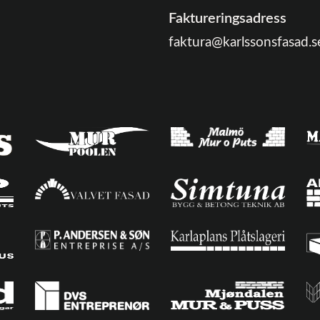
Faktureringsadress
faktura@karlssonsfasad.s