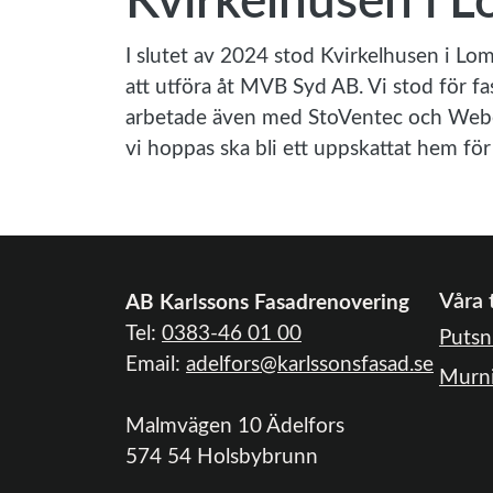
Kvirkelhusen i 
I slutet av 2024 stod Kvirkelhusen i Lom
att utföra åt MVB Syd AB. Vi stod för 
arbetade även med StoVentec och Weber 
vi hoppas ska bli ett uppskattat hem fö
Våra 
AB Karlssons Fasadrenovering
Tel:
0383-46 01 00
Putsn
Email:
adelfors@karlssonsfasad.se
Murn
Malmvägen 10 Ädelfors
574 54 Holsbybrunn