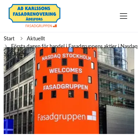
Start
Aktuellt
Första dagen för handel i Fasadgruppens aktier i Nasdaq
Stockholm