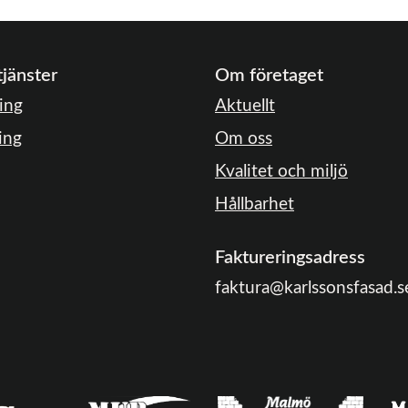
tjänster
Om företaget
ing
Aktuellt
ing
Om oss
Kvalitet och miljö
Hållbarhet
Faktureringsadress
faktura@karlssonsfasad.s