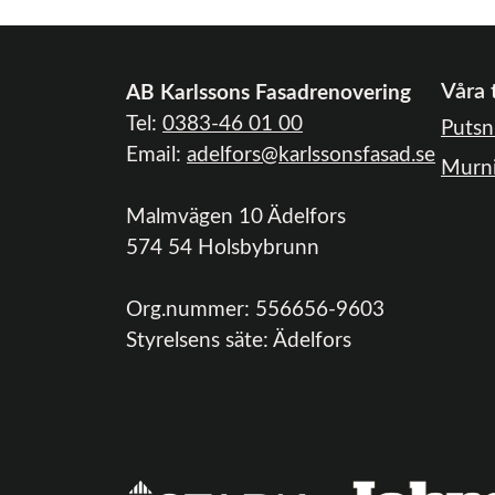
Våra 
AB Karlssons Fasadrenovering
Tel:
0383-46 01 00
Putsn
Email:
adelfors@karlssonsfasad.se
Murn
Malmvägen 10 Ädelfors
574 54 Holsbybrunn
Org.nummer:
556656-9603
Styrelsens säte:
Ädelfors