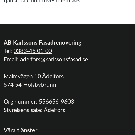
tjänst på Cood Investment AB.
AB Karlssons Fasadrenovering
Tel:
0383-46 01 00
Email:
adelfors@karlssonsfasad.se
Malmvägen 10 Ädelfors
574 54 Holsbybrunn
Org.nummer:
556656-9603
Styrelsens säte:
Ädelfors
Våra tjänster