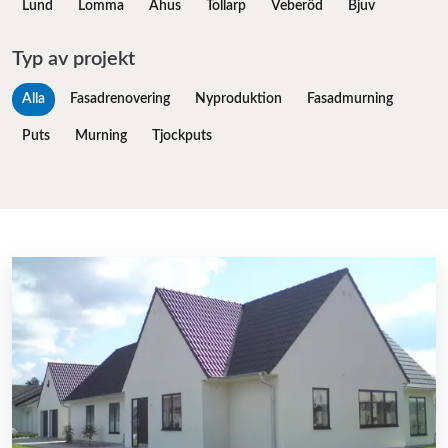
Lund
Lomma
Åhus
Tollarp
Veberöd
Bjuv
Typ av projekt
Alla
Fasadrenovering
Nyproduktion
Fasadmurning
Puts
Murning
Tjockputs