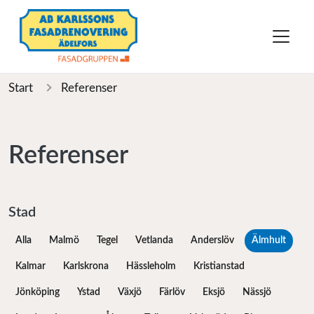
Start
Referenser
Referenser
Stad
Alla
Malmö
Tegel
Vetlanda
Anderslöv
Älmhult
Kalmar
Karlskrona
Hässleholm
Kristianstad
Jönköping
Ystad
Växjö
Färlöv
Eksjö
Nässjö