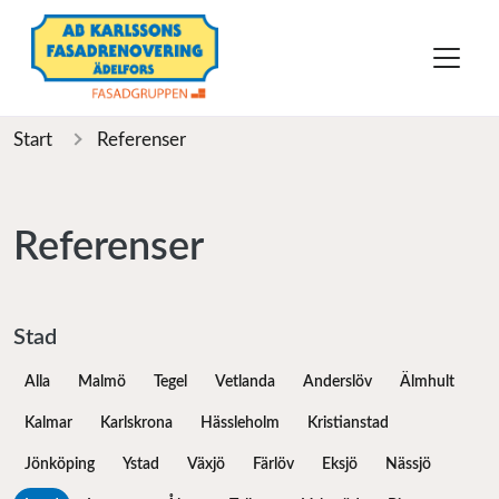
Start
Referenser
Referenser
Stad
Alla
Malmö
Tegel
Vetlanda
Anderslöv
Älmhult
Kalmar
Karlskrona
Hässleholm
Kristianstad
Jönköping
Ystad
Växjö
Färlöv
Eksjö
Nässjö