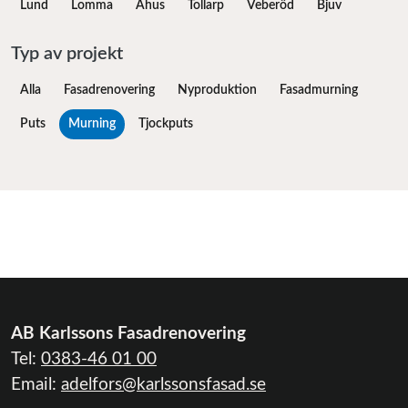
Lund
Lomma
Åhus
Tollarp
Veberöd
Bjuv
Typ av projekt
Alla
Fasadrenovering
Nyproduktion
Fasadmurning
Puts
Murning
Tjockputs
AB Karlssons Fasadrenovering
Tel:
0383-46 01 00
Email:
adelfors@karlssonsfasad.se