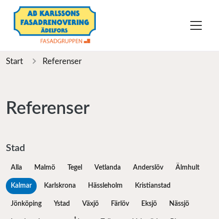
Start
Referenser
Referenser
Stad
Alla
Malmö
Tegel
Vetlanda
Anderslöv
Älmhult
Kalmar
Karlskrona
Hässleholm
Kristianstad
Jönköping
Ystad
Växjö
Färlöv
Eksjö
Nässjö