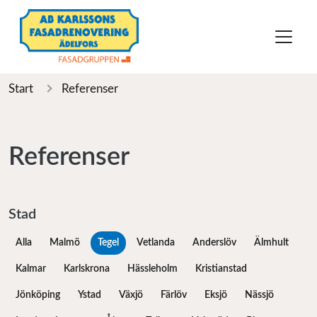
Start
Referenser
Referenser
Stad
Alla
Malmö
Tegel
Vetlanda
Anderslöv
Älmhult
Kalmar
Karlskrona
Hässleholm
Kristianstad
Jönköping
Ystad
Växjö
Färlöv
Eksjö
Nässjö