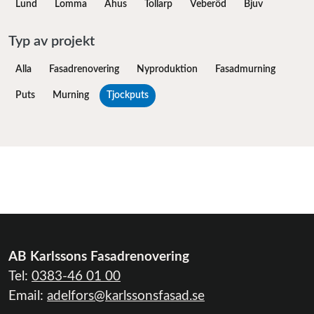
Lund
Lomma
Åhus
Tollarp
Veberöd
Bjuv
Typ av projekt
Alla
Fasadrenovering
Nyproduktion
Fasadmurning
Puts
Murning
Tjockputs
AB Karlssons Fasadrenovering
Tel:
0383-46 01 00
Email:
adelfors@karlssonsfasad.se