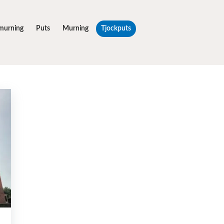
murning
Puts
Murning
Tjockputs