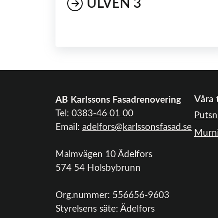
ULVEN 3
Våra 
AB Karlssons Fasadrenovering
Tel:
0383-46 01 00
Putsn
Email:
adelfors@karlssonsfasad.se
Murn
Malmvägen 10 Ädelfors
574 54 Holsbybrunn
Org.nummer:
556656-9603
Styrelsens säte:
Ädelfors