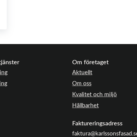
tjänster
Om företaget
ing
Aktuellt
ing
Om oss
Kvalitet och miljö
Hållbarhet
Faktureringsadress
faktura@karlssonsfasad.s