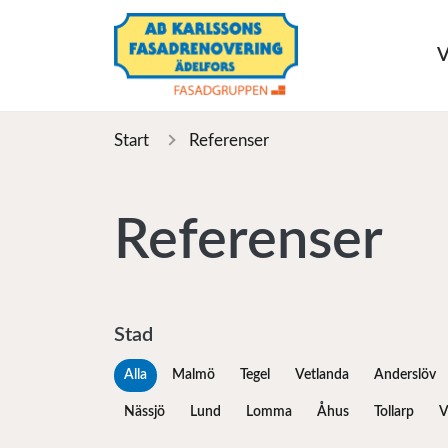
V
Start
Referenser
Referenser
Stad
Alla
Malmö
Tegel
Vetlanda
Anderslöv
Nässjö
Lund
Lomma
Åhus
Tollarp
V